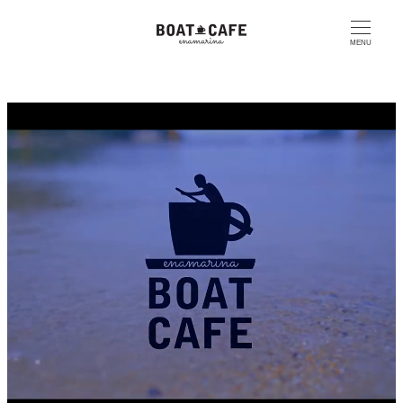
メ
イ
MENU
ン
コ
ン
テ
ン
ツ
へ
移
動